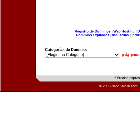
Registro de Dominios
|
Web Hosting
|
D
Dominios Expirados
|
Industrias
|
Indu
Categorías de Dominio:
[Pág. princi
** Precios expre
© 2002/2022 Solo10.com